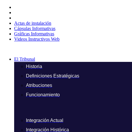
Ir
al
contenido
Actas de instalación
Cápsulas Informativas
Gráficas Informativas
Videos Instructivos Web
El Tribunal
Historia
Definiciones Estratégicas
Atribuciones
Funcionamiento
Integración Actual
Integración Histórica