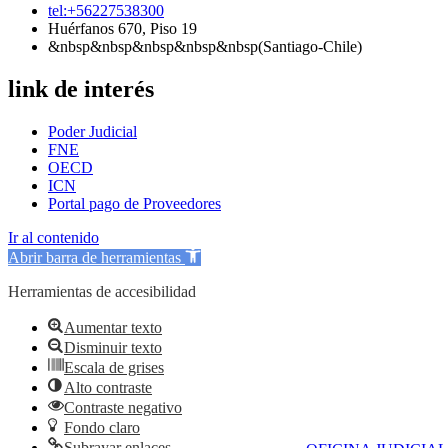
tel:+56227538300
Huérfanos 670, Piso 19
&nbsp&nbsp&nbsp&nbsp&nbsp(Santiago-Chile)
link de interés
Poder Judicial
FNE
OECD
ICN
Portal pago de Proveedores
Ir al contenido
Abrir barra de herramientas
Herramientas de accesibilidad
Aumentar texto
Disminuir texto
Escala de grises
Alto contraste
Contraste negativo
Fondo claro
Subrayar enlaces