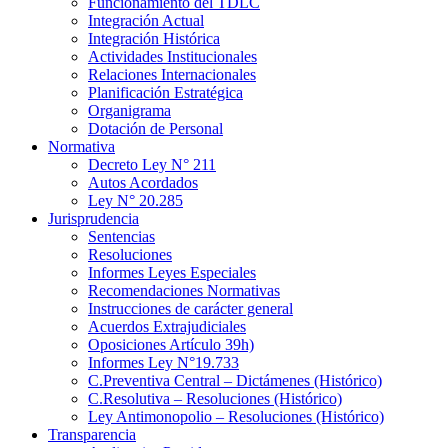
Funcionamiento del TDLC
Integración Actual
Integración Histórica
Actividades Institucionales
Relaciones Internacionales
Planificación Estratégica
Organigrama
Dotación de Personal
Normativa
Decreto Ley N° 211
Autos Acordados
Ley N° 20.285
Jurisprudencia
Sentencias
Resoluciones
Informes Leyes Especiales
Recomendaciones Normativas
Instrucciones de carácter general
Acuerdos Extrajudiciales
Oposiciones Artículo 39h)
Informes Ley N°19.733
C.Preventiva Central – Dictámenes (Histórico)
C.Resolutiva – Resoluciones (Histórico)
Ley Antimonopolio – Resoluciones (Histórico)
Transparencia