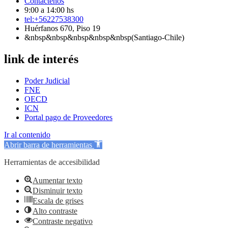
Contáctenos
9:00 a 14:00 hs
tel:+56227538300
Huérfanos 670, Piso 19
&nbsp&nbsp&nbsp&nbsp&nbsp(Santiago-Chile)
link de interés
Poder Judicial
FNE
OECD
ICN
Portal pago de Proveedores
Ir al contenido
Abrir barra de herramientas
Herramientas de accesibilidad
Aumentar texto
Disminuir texto
Escala de grises
Alto contraste
Contraste negativo