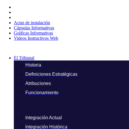
Ir
al
contenido
Actas de instalación
Cápsulas Informativas
Gráficas Informativas
Videos Instructivos Web
El Tribunal
Historia
Definiciones Estratégicas
Atribuciones
Funcionamiento
Integración Actual
Integración Histórica