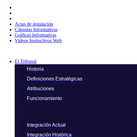
Ir
al
contenido
Actas de instalación
Cápsulas Informativas
Gráficas Informativas
Videos Instructivos Web
El Tribunal
Historia
Definiciones Estratégicas
Atribuciones
Funcionamiento
Integración Actual
Integración Histórica