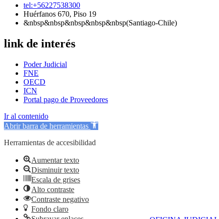
tel:+56227538300
Huérfanos 670, Piso 19
&nbsp&nbsp&nbsp&nbsp&nbsp(Santiago-Chile)
link de interés
Poder Judicial
FNE
OECD
ICN
Portal pago de Proveedores
Ir al contenido
Abrir barra de herramientas
Herramientas de accesibilidad
Aumentar texto
Disminuir texto
Escala de grises
Alto contraste
Contraste negativo
Fondo claro
Subrayar enlaces