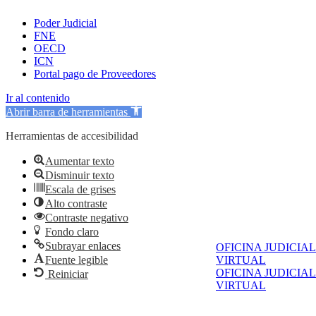
Poder Judicial
FNE
OECD
ICN
Portal pago de Proveedores
Ir al contenido
Abrir barra de herramientas
Herramientas de accesibilidad
Aumentar texto
Disminuir texto
Escala de grises
Alto contraste
Contraste negativo
Fondo claro
Subrayar enlaces
OFICINA JUDICIAL
Fuente legible
VIRTUAL
OFICINA JUDICIAL
Reiniciar
VIRTUAL