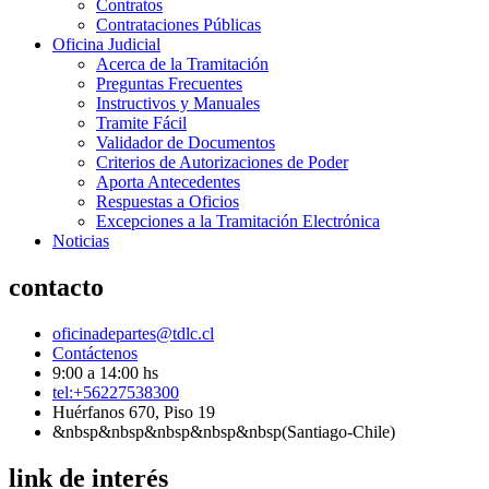
Contratos
Contrataciones Públicas
Oficina Judicial
Acerca de la Tramitación
Preguntas Frecuentes
Instructivos y Manuales
Tramite Fácil
Validador de Documentos
Criterios de Autorizaciones de Poder
Aporta Antecedentes
Respuestas a Oficios
Excepciones a la Tramitación Electrónica
Noticias
contacto
oficinadepartes@tdlc.cl
Contáctenos
9:00 a 14:00 hs
tel:+56227538300
Huérfanos 670, Piso 19
&nbsp&nbsp&nbsp&nbsp&nbsp(Santiago-Chile)
link de interés