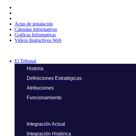
Ir
al
contenido
Actas de instalación
Cápsulas Informativas
Gráficas Informativas
Videos Instructivos Web
El Tribunal
Historia
Definiciones Estratégicas
Atribuciones
Funcionamiento
Integración Actual
Integración Histórica