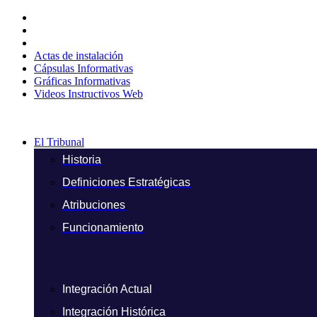
Ir
al
contenido
Actas de instalación
Cápsulas Informativas
Gráficas Informativas
Videos Instructivos Web
El Tribunal
Historia
Definiciones Estratégicas
Atribuciones
Funcionamiento
Integración Actual
Integración Histórica