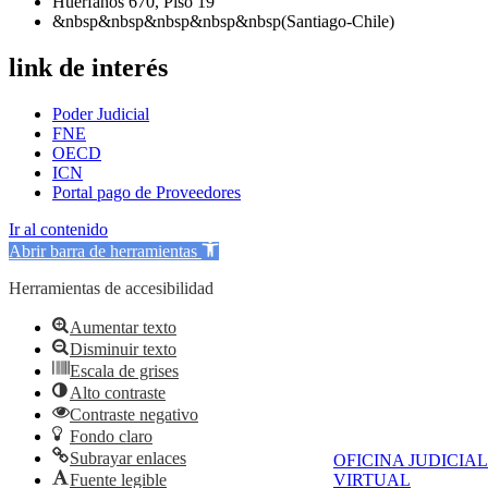
Huérfanos 670, Piso 19
&nbsp&nbsp&nbsp&nbsp&nbsp(Santiago-Chile)
link de interés
Poder Judicial
FNE
OECD
ICN
Portal pago de Proveedores
Ir al contenido
Abrir barra de herramientas
Herramientas de accesibilidad
Aumentar texto
Disminuir texto
Escala de grises
Alto contraste
Contraste negativo
Fondo claro
Subrayar enlaces
OFICINA JUDICIAL
Fuente legible
VIRTUAL