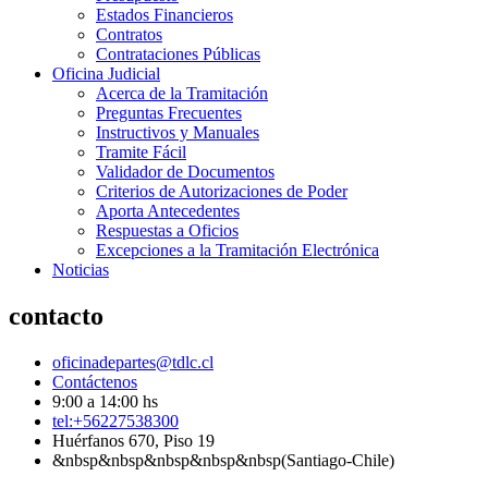
Estados Financieros
Contratos
Contrataciones Públicas
Oficina Judicial
Acerca de la Tramitación
Preguntas Frecuentes
Instructivos y Manuales
Tramite Fácil
Validador de Documentos
Criterios de Autorizaciones de Poder
Aporta Antecedentes
Respuestas a Oficios
Excepciones a la Tramitación Electrónica
Noticias
contacto
oficinadepartes@tdlc.cl
Contáctenos
9:00 a 14:00 hs
tel:+56227538300
Huérfanos 670, Piso 19
&nbsp&nbsp&nbsp&nbsp&nbsp(Santiago-Chile)