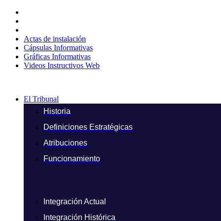
Ir
al
contenido
Actas de instalación
Cápsulas Informativas
Gráficas Informativas
Videos Instructivos Web
El Tribunal
Historia
Definiciones Estratégicas
Atribuciones
Funcionamiento
Integración Actual
Integración Histórica