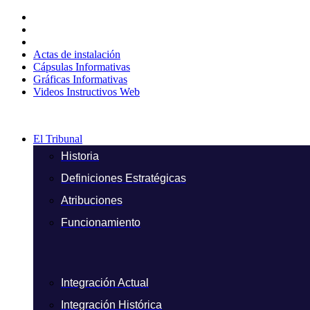
Ir
al
contenido
Actas de instalación
Cápsulas Informativas
Gráficas Informativas
Videos Instructivos Web
El Tribunal
Historia
Definiciones Estratégicas
Atribuciones
Funcionamiento
Integración Actual
Integración Histórica