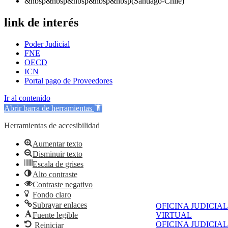
&nbsp&nbsp&nbsp&nbsp&nbsp(Santiago-Chile)
link de interés
Poder Judicial
FNE
OECD
ICN
Portal pago de Proveedores
Ir al contenido
Abrir barra de herramientas
Herramientas de accesibilidad
Aumentar texto
Disminuir texto
Escala de grises
Alto contraste
Contraste negativo
Fondo claro
Subrayar enlaces
OFICINA JUDICIAL
Fuente legible
VIRTUAL
OFICINA JUDICIAL
Reiniciar