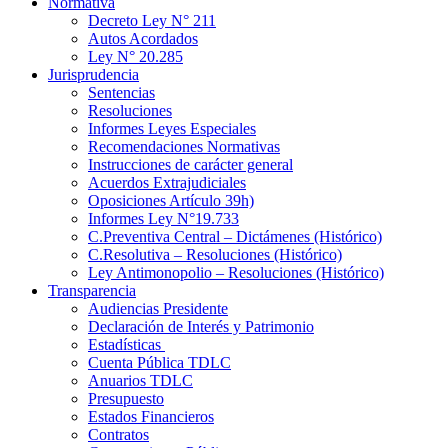
Normativa
Decreto Ley N° 211
Autos Acordados
Ley N° 20.285
Jurisprudencia
Sentencias
Resoluciones
Informes Leyes Especiales
Recomendaciones Normativas
Instrucciones de carácter general
Acuerdos Extrajudiciales
Oposiciones Artículo 39h)
Informes Ley N°19.733
C.Preventiva Central – Dictámenes (Histórico)
C.Resolutiva – Resoluciones (Histórico)
Ley Antimonopolio – Resoluciones (Histórico)
Transparencia
Audiencias Presidente
Declaración de Interés y Patrimonio
Estadísticas
Cuenta Pública TDLC
Anuarios TDLC
Presupuesto
Estados Financieros
Contratos