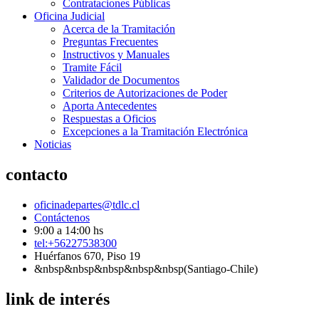
Contrataciones Públicas
Oficina Judicial
Acerca de la Tramitación
Preguntas Frecuentes
Instructivos y Manuales
Tramite Fácil
Validador de Documentos
Criterios de Autorizaciones de Poder
Aporta Antecedentes
Respuestas a Oficios
Excepciones a la Tramitación Electrónica
Noticias
contacto
oficinadepartes@tdlc.cl
Contáctenos
9:00 a 14:00 hs
tel:+56227538300
Huérfanos 670, Piso 19
&nbsp&nbsp&nbsp&nbsp&nbsp(Santiago-Chile)
link de interés