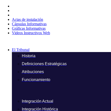
Ir
al
contenido
Actas de instalación
Cápsulas Informativas
Gráficas Informativas
Videos Instructivos Web
El Tribunal
Historia
Definiciones Estratégicas
Atribuciones
Funcionamiento
Integración Actual
Integración Histórica