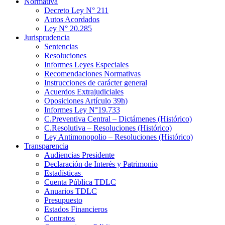
Normativa
Decreto Ley N° 211
Autos Acordados
Ley N° 20.285
Jurisprudencia
Sentencias
Resoluciones
Informes Leyes Especiales
Recomendaciones Normativas
Instrucciones de carácter general
Acuerdos Extrajudiciales
Oposiciones Artículo 39h)
Informes Ley N°19.733
C.Preventiva Central – Dictámenes (Histórico)
C.Resolutiva – Resoluciones (Histórico)
Ley Antimonopolio – Resoluciones (Histórico)
Transparencia
Audiencias Presidente
Declaración de Interés y Patrimonio
Estadísticas
Cuenta Pública TDLC
Anuarios TDLC
Presupuesto
Estados Financieros
Contratos