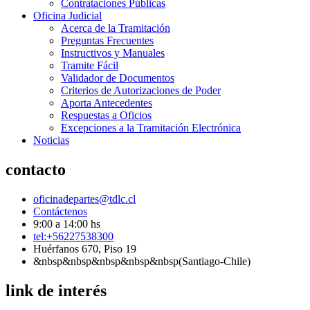
Contrataciones Públicas
Oficina Judicial
Acerca de la Tramitación
Preguntas Frecuentes
Instructivos y Manuales
Tramite Fácil
Validador de Documentos
Criterios de Autorizaciones de Poder
Aporta Antecedentes
Respuestas a Oficios
Excepciones a la Tramitación Electrónica
Noticias
contacto
oficinadepartes@tdlc.cl
Contáctenos
9:00 a 14:00 hs
tel:+56227538300
Huérfanos 670, Piso 19
&nbsp&nbsp&nbsp&nbsp&nbsp(Santiago-Chile)
link de interés