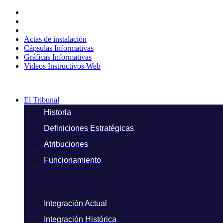
Ir
al
contenido
Actas de instalación
Cápsulas Informativas
Gráficas Informativas
Videos Instructivos Web
El Tribunal
Historia
Definiciones Estratégicas
Atribuciones
Funcionamiento
Integración Actual
Integración Histórica