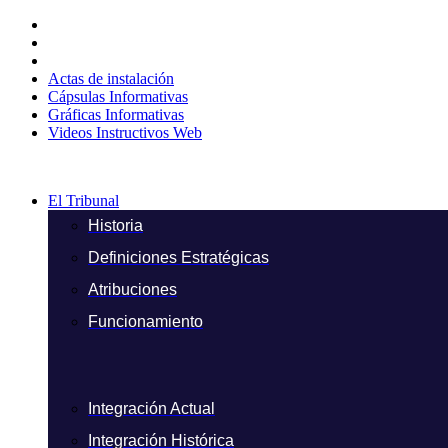
Ir
al
contenido
Actas de instalación
Cápsulas Informativas
Gráficas Informativas
Videos Instructivos Web
El Tribunal
Historia
Definiciones Estratégicas
Atribuciones
Funcionamiento
Integración Actual
Integración Histórica