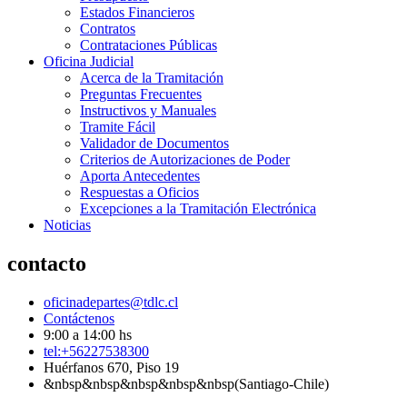
Estados Financieros
Contratos
Contrataciones Públicas
Oficina Judicial
Acerca de la Tramitación
Preguntas Frecuentes
Instructivos y Manuales
Tramite Fácil
Validador de Documentos
Criterios de Autorizaciones de Poder
Aporta Antecedentes
Respuestas a Oficios
Excepciones a la Tramitación Electrónica
Noticias
contacto
oficinadepartes@tdlc.cl
Contáctenos
9:00 a 14:00 hs
tel:+56227538300
Huérfanos 670, Piso 19
&nbsp&nbsp&nbsp&nbsp&nbsp(Santiago-Chile)