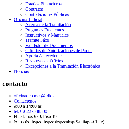
Estados Financieros
Contratos
Contrataciones Públicas
Oficina Judicial
Acerca de la Tramitación
Preguntas Frecuentes
Instructivos y Manuales
Tramite Fácil
Validador de Documentos
Criterios de Autorizaciones de Poder
Aporta Antecedentes
Respuestas a Oficios
Excepciones a la Tramitación Electrónica
Noticias
contacto
oficinadepartes@tdlc.cl
Contáctenos
9:00 a 14:00 hs
tel:+56227538300
Huérfanos 670, Piso 19
&nbsp&nbsp&nbsp&nbsp&nbsp(Santiago-Chile)