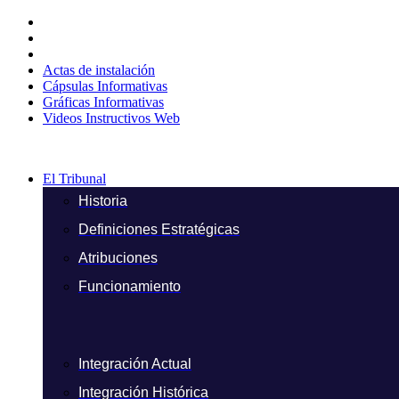
Ir
al
contenido
Actas de instalación
Cápsulas Informativas
Gráficas Informativas
Videos Instructivos Web
El Tribunal
Historia
Definiciones Estratégicas
Atribuciones
Funcionamiento
Integración Actual
Integración Histórica