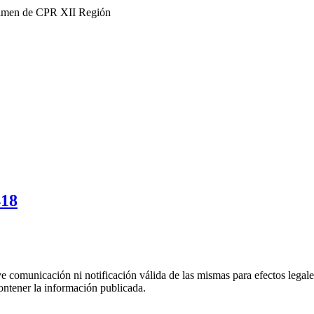
ctamen de CPR XII Región
418
uye comunicación ni notificación válida de las mismas para efectos lega
ontener la información publicada.