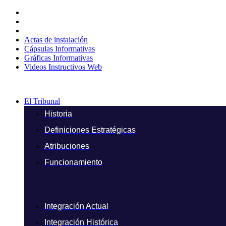
Ir
al
contenido
Actas de instalación
Cápsulas Informativas
Gráficas Informativas
Videos Instructivos Web
El Tribunal
Historia
Definiciones Estratégicas
Atribuciones
Funcionamiento
Integración Actual
Integración Histórica