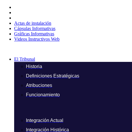
Ir
al
contenido
Actas de instalación
Cápsulas Informativas
Gráficas Informativas
Videos Instructivos Web
El Tribunal
Historia
Definiciones Estratégicas
Atribuciones
Funcionamiento
Integración Actual
Integración Histórica