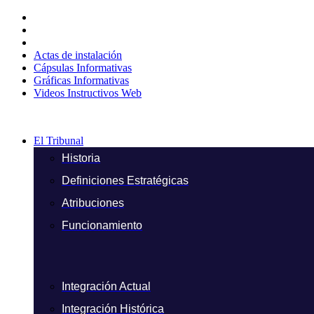
Ir
al
contenido
Actas de instalación
Cápsulas Informativas
Gráficas Informativas
Videos Instructivos Web
El Tribunal
Historia
Definiciones Estratégicas
Atribuciones
Funcionamiento
Integración Actual
Integración Histórica