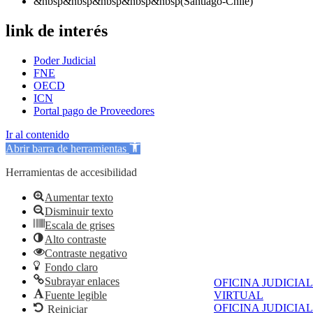
&nbsp&nbsp&nbsp&nbsp&nbsp(Santiago-Chile)
link de interés
Poder Judicial
FNE
OECD
ICN
Portal pago de Proveedores
Ir al contenido
Abrir barra de herramientas
Herramientas de accesibilidad
Aumentar texto
Disminuir texto
Escala de grises
Alto contraste
Contraste negativo
Fondo claro
Subrayar enlaces
OFICINA JUDICIAL
Fuente legible
VIRTUAL
OFICINA JUDICIAL
Reiniciar