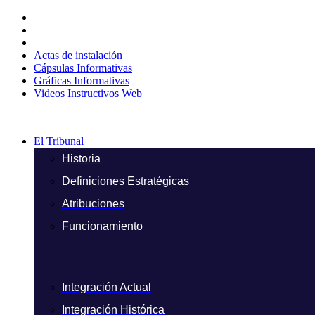
Ir
al
contenido
Actas de instalación
Cápsulas Informativas
Gráficas Informativas
Videos Instructivos Web
El Tribunal
Historia
Definiciones Estratégicas
Atribuciones
Funcionamiento
Integración Actual
Integración Histórica