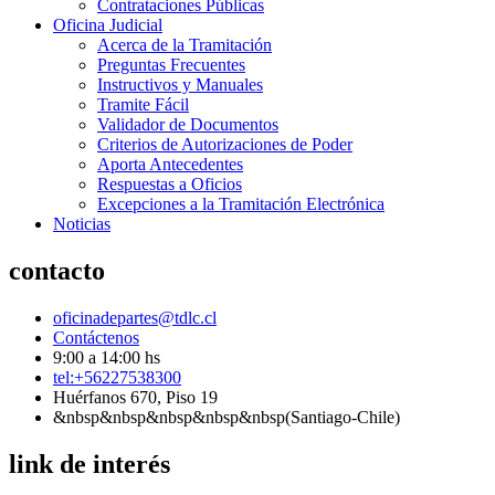
Contrataciones Públicas
Oficina Judicial
Acerca de la Tramitación
Preguntas Frecuentes
Instructivos y Manuales
Tramite Fácil
Validador de Documentos
Criterios de Autorizaciones de Poder
Aporta Antecedentes
Respuestas a Oficios
Excepciones a la Tramitación Electrónica
Noticias
contacto
oficinadepartes@tdlc.cl
Contáctenos
9:00 a 14:00 hs
tel:+56227538300
Huérfanos 670, Piso 19
&nbsp&nbsp&nbsp&nbsp&nbsp(Santiago-Chile)
link de interés