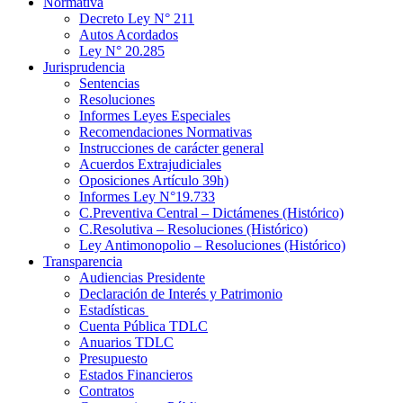
Normativa
Decreto Ley N° 211
Autos Acordados
Ley N° 20.285
Jurisprudencia
Sentencias
Resoluciones
Informes Leyes Especiales
Recomendaciones Normativas
Instrucciones de carácter general
Acuerdos Extrajudiciales
Oposiciones Artículo 39h)
Informes Ley N°19.733
C.Preventiva Central – Dictámenes (Histórico)
C.Resolutiva – Resoluciones (Histórico)
Ley Antimonopolio – Resoluciones (Histórico)
Transparencia
Audiencias Presidente
Declaración de Interés y Patrimonio
Estadísticas
Cuenta Pública TDLC
Anuarios TDLC
Presupuesto
Estados Financieros
Contratos