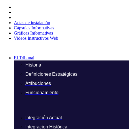
Ir
al
contenido
Actas de instalación
Cápsulas Informativas
Gráficas Informativas
Videos Instructivos Web
El Tribunal
Historia
Definiciones Estratégicas
Atribuciones
Funcionamiento
Integración Actual
Integración Histórica