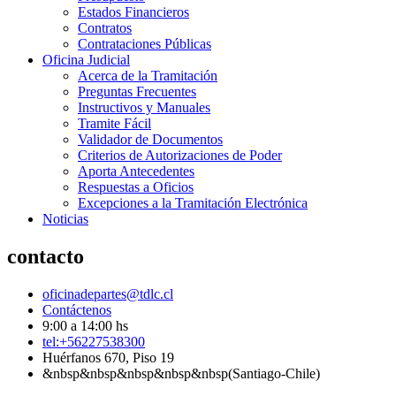
Estados Financieros
Contratos
Contrataciones Públicas
Oficina Judicial
Acerca de la Tramitación
Preguntas Frecuentes
Instructivos y Manuales
Tramite Fácil
Validador de Documentos
Criterios de Autorizaciones de Poder
Aporta Antecedentes
Respuestas a Oficios
Excepciones a la Tramitación Electrónica
Noticias
contacto
oficinadepartes@tdlc.cl
Contáctenos
9:00 a 14:00 hs
tel:+56227538300
Huérfanos 670, Piso 19
&nbsp&nbsp&nbsp&nbsp&nbsp(Santiago-Chile)