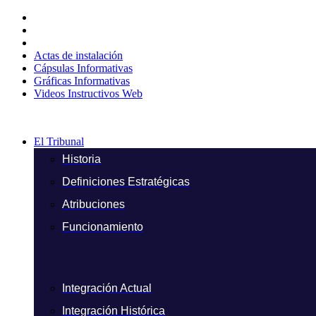
Ir
al
contenido
Actas de instalación
Cápsulas Informativas
Gráficas Informativas
Videos Instructivos Web
El Tribunal
Historia
Definiciones Estratégicas
Atribuciones
Funcionamiento
Integración Actual
Integración Histórica