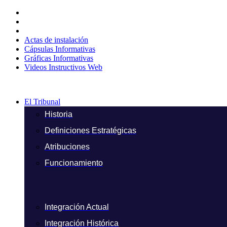
Ir
al
contenido
Actas de instalación
Cápsulas Informativas
Gráficas Informativas
Videos Instructivos Web
El Tribunal
Historia
Definiciones Estratégicas
Atribuciones
Funcionamiento
Integración Actual
Integración Histórica