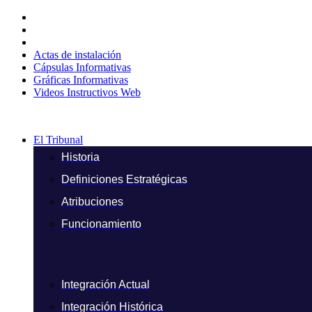
Ir
al
contenido
Actas de instalación
Cápsulas Informativas
Gráficas Informativas
Videos Instructivos Web
El Tribunal
Historia
Definiciones Estratégicas
Atribuciones
Funcionamiento
Integración Actual
Integración Histórica