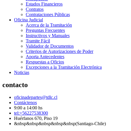
Estados Financieros
Contratos
Contrataciones Públicas
Oficina Judicial
Acerca de la Tramitación
Preguntas Frecuentes
Instructivos y Manuales
Tramite Fácil
Validador de Documentos
Criterios de Autorizaciones de Poder
Aporta Antecedentes
Respuestas a Oficios
Excepciones a la Tramitación Electrónica
Noticias
contacto
oficinadepartes@tdlc.cl
Contáctenos
9:00 a 14:00 hs
tel:+56227538300
Huérfanos 670, Piso 19
&nbsp&nbsp&nbsp&nbsp&nbsp(Santiago-Chile)