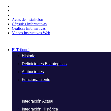
Ir
al
contenido
Actas de instalación
Cápsulas Informativas
Gráficas Informativas
Videos Instructivos Web
El Tribunal
Historia
Definiciones Estratégicas
Atribuciones
Funcionamiento
Integración Actual
Integración Histórica