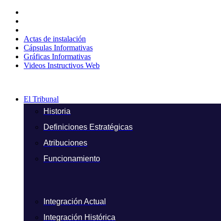
Ir
al
contenido
Actas de instalación
Cápsulas Informativas
Gráficas Informativas
Videos Instructivos Web
El Tribunal
Historia
Definiciones Estratégicas
Atribuciones
Funcionamiento
Integración Actual
Integración Histórica