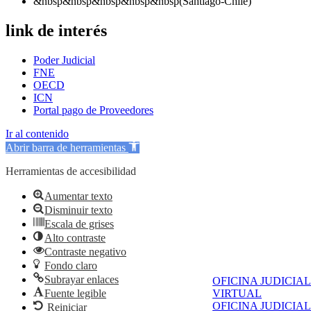
&nbsp&nbsp&nbsp&nbsp&nbsp(Santiago-Chile)
link de interés
Poder Judicial
FNE
OECD
ICN
Portal pago de Proveedores
Ir al contenido
Abrir barra de herramientas
Herramientas de accesibilidad
Aumentar texto
Disminuir texto
Escala de grises
Alto contraste
Contraste negativo
Fondo claro
Subrayar enlaces
OFICINA JUDICIAL
Fuente legible
VIRTUAL
OFICINA JUDICIAL
Reiniciar