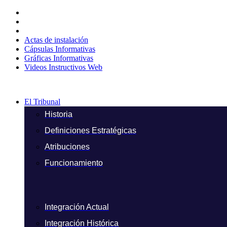
Ir
al
contenido
Actas de instalación
Cápsulas Informativas
Gráficas Informativas
Videos Instructivos Web
El Tribunal
Historia
Definiciones Estratégicas
Atribuciones
Funcionamiento
Integración Actual
Integración Histórica