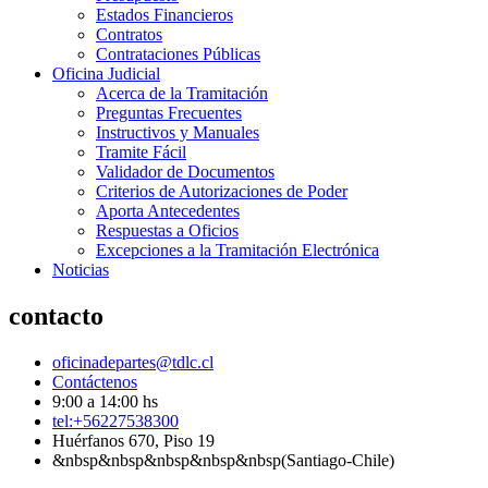
Estados Financieros
Contratos
Contrataciones Públicas
Oficina Judicial
Acerca de la Tramitación
Preguntas Frecuentes
Instructivos y Manuales
Tramite Fácil
Validador de Documentos
Criterios de Autorizaciones de Poder
Aporta Antecedentes
Respuestas a Oficios
Excepciones a la Tramitación Electrónica
Noticias
contacto
oficinadepartes@tdlc.cl
Contáctenos
9:00 a 14:00 hs
tel:+56227538300
Huérfanos 670, Piso 19
&nbsp&nbsp&nbsp&nbsp&nbsp(Santiago-Chile)