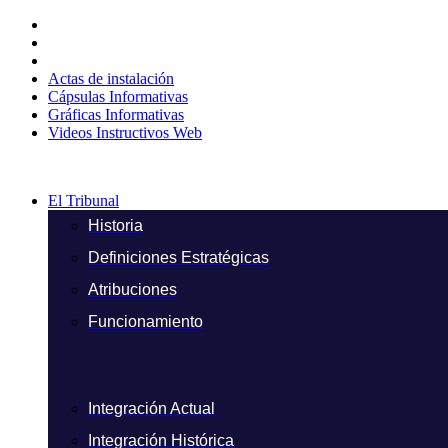
Ir
al
contenido
Actas de instalación
Cápsulas Informativas
Gráficas Informativas
Videos Instructivos Web
El Tribunal
Historia
Definiciones Estratégicas
Atribuciones
Funcionamiento
Integración Actual
Integración Histórica