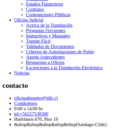
Estados Financieros
Contratos
Contrataciones Públicas
Oficina Judicial
Acerca de la Tramitación
Preguntas Frecuentes
Instructivos y Manuales
Tramite Fácil
Validador de Documentos
Criterios de Autorizaciones de Poder
Aporta Antecedentes
Respuestas a Oficios
Excepciones a la Tramitación Electrónica
Noticias
contacto
oficinadepartes@tdlc.cl
Contáctenos
9:00 a 14:00 hs
tel:+56227538300
Huérfanos 670, Piso 19
&nbsp&nbsp&nbsp&nbsp&nbsp(Santiago-Chile)