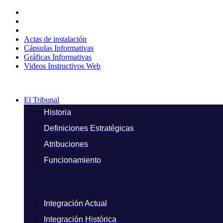
Ir
al
contenido
Actas de instalación
Cápsulas Informativas
Gráficas Informativas
Videos Instructivos Web
El Tribunal
Historia
Definiciones Estratégicas
Atribuciones
Funcionamiento
Integración Actual
Integración Histórica