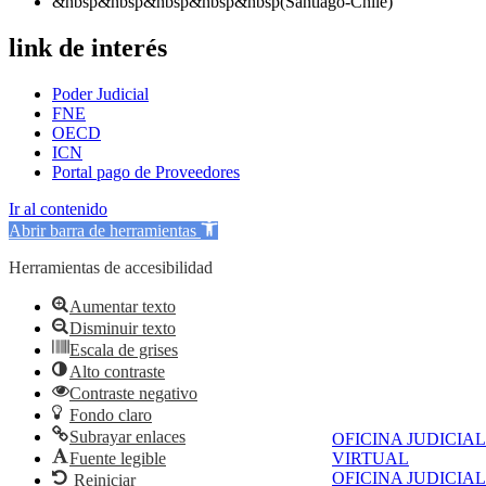
&nbsp&nbsp&nbsp&nbsp&nbsp(Santiago-Chile)
link de interés
Poder Judicial
FNE
OECD
ICN
Portal pago de Proveedores
Ir al contenido
Abrir barra de herramientas
Herramientas de accesibilidad
Aumentar texto
Disminuir texto
Escala de grises
Alto contraste
Contraste negativo
Fondo claro
Subrayar enlaces
OFICINA JUDICIAL
Fuente legible
VIRTUAL
OFICINA JUDICIAL
Reiniciar