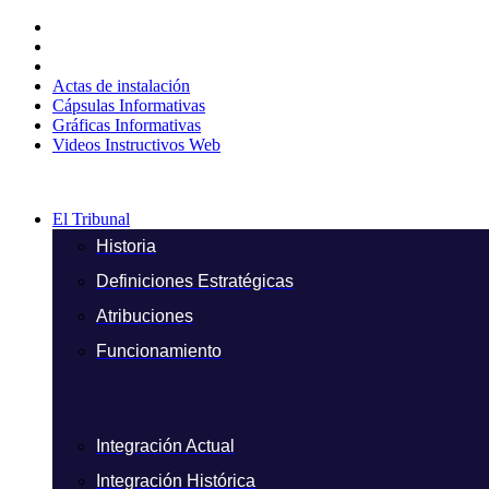
Ir
al
contenido
Actas de instalación
Cápsulas Informativas
Gráficas Informativas
Videos Instructivos Web
El Tribunal
Historia
Definiciones Estratégicas
Atribuciones
Funcionamiento
Integración Actual
Integración Histórica