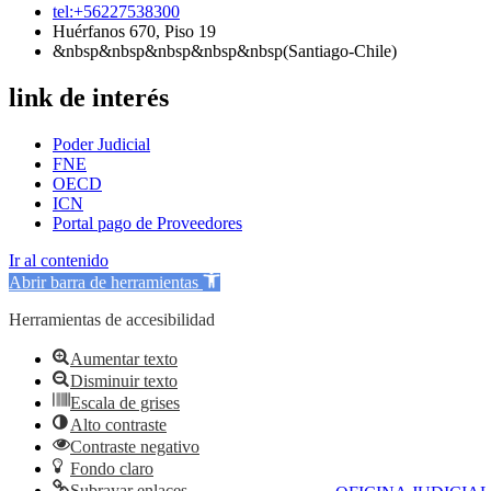
tel:+56227538300
Huérfanos 670, Piso 19
&nbsp&nbsp&nbsp&nbsp&nbsp(Santiago-Chile)
link de interés
Poder Judicial
FNE
OECD
ICN
Portal pago de Proveedores
Ir al contenido
Abrir barra de herramientas
Herramientas de accesibilidad
Aumentar texto
Disminuir texto
Escala de grises
Alto contraste
Contraste negativo
Fondo claro
Subrayar enlaces