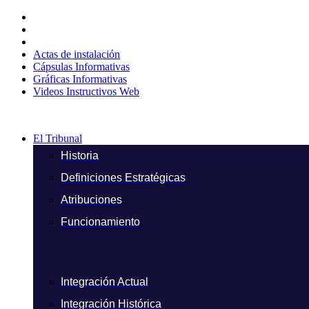
Ir
al
contenido
Actas de instalación
Cápsulas Informativas
Gráficas Informativas
Videos Instructivos Web
El Tribunal
Historia
Definiciones Estratégicas
Atribuciones
Funcionamiento
Integración Actual
Integración Histórica