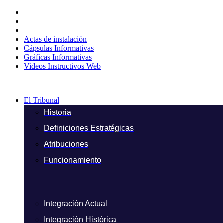
Ir
al
contenido
Actas de instalación
Cápsulas Informativas
Gráficas Informativas
Videos Instructivos Web
El Tribunal
Historia
Definiciones Estratégicas
Atribuciones
Funcionamiento
Integración Actual
Integración Histórica