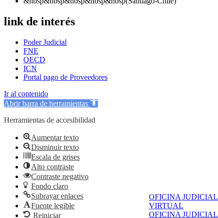
&nbsp&nbsp&nbsp&nbsp&nbsp(Santiago-Chile)
link de interés
Poder Judicial
FNE
OECD
ICN
Portal pago de Proveedores
Ir al contenido
Abrir barra de herramientas
Herramientas de accesibilidad
Aumentar texto
Disminuir texto
Escala de grises
Alto contraste
Contraste negativo
Fondo claro
Subrayar enlaces
OFICINA JUDICIAL
Fuente legible
VIRTUAL
OFICINA JUDICIAL
Reiniciar