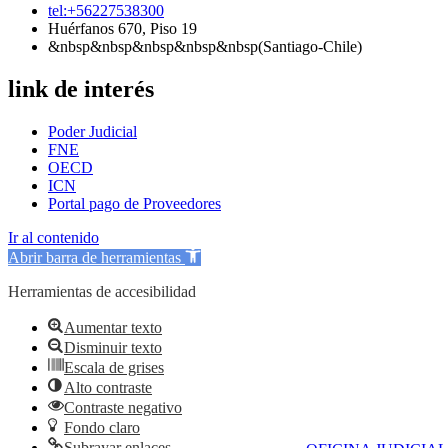
tel:+56227538300
Huérfanos 670, Piso 19
&nbsp&nbsp&nbsp&nbsp&nbsp(Santiago-Chile)
link de interés
Poder Judicial
FNE
OECD
ICN
Portal pago de Proveedores
Ir al contenido
Abrir barra de herramientas
Herramientas de accesibilidad
Aumentar texto
Disminuir texto
Escala de grises
Alto contraste
Contraste negativo
Fondo claro
Subrayar enlaces