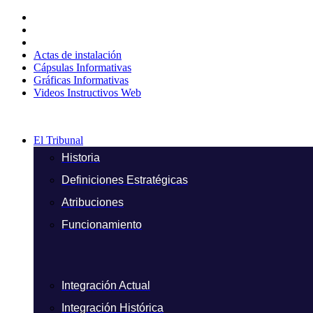
Ir
al
contenido
Actas de instalación
Cápsulas Informativas
Gráficas Informativas
Videos Instructivos Web
El Tribunal
Historia
Definiciones Estratégicas
Atribuciones
Funcionamiento
Integración Actual
Integración Histórica