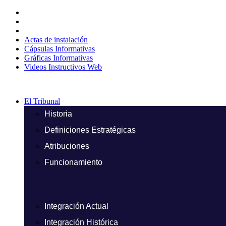
Ir
al
contenido
Actas de instalación
Cápsulas Informativas
Gráficas Informativas
Videos Instructivos Web
El Tribunal
Historia
Definiciones Estratégicas
Atribuciones
Funcionamiento
Integración Actual
Integración Histórica