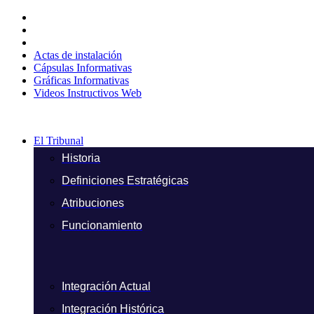
Ir
al
contenido
Actas de instalación
Cápsulas Informativas
Gráficas Informativas
Videos Instructivos Web
El Tribunal
Historia
Definiciones Estratégicas
Atribuciones
Funcionamiento
Integración Actual
Integración Histórica