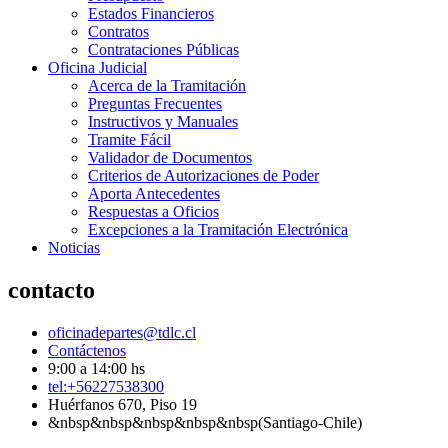
Estados Financieros
Contratos
Contrataciones Públicas
Oficina Judicial
Acerca de la Tramitación
Preguntas Frecuentes
Instructivos y Manuales
Tramite Fácil
Validador de Documentos
Criterios de Autorizaciones de Poder
Aporta Antecedentes
Respuestas a Oficios
Excepciones a la Tramitación Electrónica
Noticias
contacto
oficinadepartes@tdlc.cl
Contáctenos
9:00 a 14:00 hs
tel:+56227538300
Huérfanos 670, Piso 19
&nbsp&nbsp&nbsp&nbsp&nbsp(Santiago-Chile)