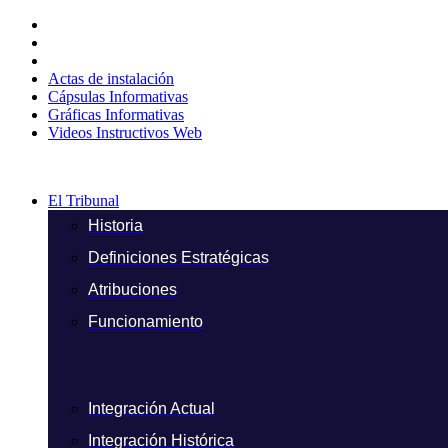
Ir
al
contenido
Actas de instalación
Cápsulas Informativas
Gráficas Informativas
Videos Instructivos Web
El Tribunal
Historia
Definiciones Estratégicas
Atribuciones
Funcionamiento
Integración Actual
Integración Histórica