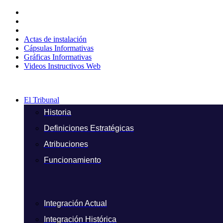
Ir
al
contenido
Actas de instalación
Cápsulas Informativas
Gráficas Informativas
Videos Instructivos Web
El Tribunal
Historia
Definiciones Estratégicas
Atribuciones
Funcionamiento
Integración Actual
Integración Histórica