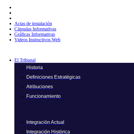
Ir
al
contenido
Actas de instalación
Cápsulas Informativas
Gráficas Informativas
Videos Instructivos Web
El Tribunal
Historia
Definiciones Estratégicas
Atribuciones
Funcionamiento
Integración Actual
Integración Histórica