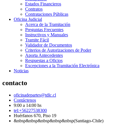
Estados Financieros
Contratos
Contrataciones Públicas
Oficina Judicial
Acerca de la Tramitación
Preguntas Frecuentes
Instructivos y Manuales
Tramite Fácil
Validador de Documentos
Criterios de Autorizaciones de Poder
Aporta Antecedentes
Respuestas a Oficios
Excepciones a la Tramitación Electrónica
Noticias
contacto
oficinadepartes@tdlc.cl
Contáctenos
9:00 a 14:00 hs
tel:+56227538300
Huérfanos 670, Piso 19
&nbsp&nbsp&nbsp&nbsp&nbsp(Santiago-Chile)