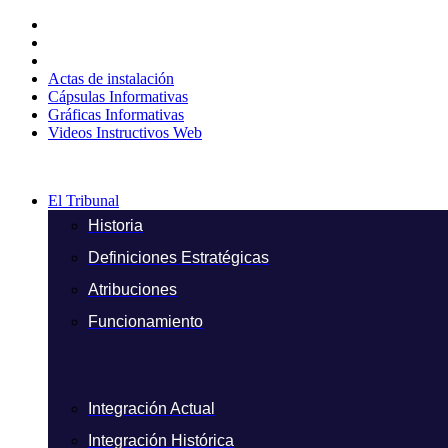
Ir
al
contenido
Actas de instalación
Cápsulas Informativas
Gráficas Informativas
Videos Instructivos Web
El Tribunal
Historia
Definiciones Estratégicas
Atribuciones
Funcionamiento
Integración Actual
Integración Histórica