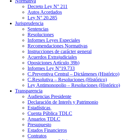
Normativa
Decreto Ley N° 211
Autos Acordados
Ley N° 20.285
Jurisprudencia
Sentencias
Resoluciones
Informes Leyes Especiales
Recomendaciones Normativas
Instrucciones de carácter general
Acuerdos Extrajudiciales
Oposiciones Artículo 39h)
Informes Ley N°19.733
C.Preventiva Central – Dictámenes (Histórico)
C.Resolutiva – Resoluciones (Histórico)
Ley Antimonopolio – Resoluciones (Histórico)
Transparencia
Audiencias Presidente
Declaración de Interés y Patrimonio
Estadísticas
Cuenta Pública TDLC
Anuarios TDLC
Presupuesto
Estados Financieros
Contratos