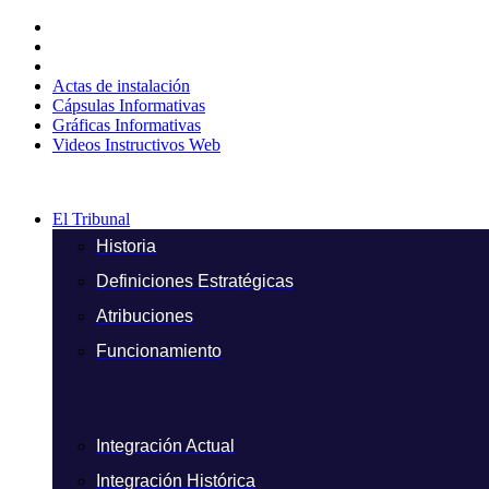
Ir
al
contenido
Actas de instalación
Cápsulas Informativas
Gráficas Informativas
Videos Instructivos Web
El Tribunal
Historia
Definiciones Estratégicas
Atribuciones
Funcionamiento
Integración Actual
Integración Histórica