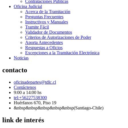
Contrataciones Públicas
Oficina Judicial
Acerca de la Tramitación
Preguntas Frecuentes
Instructivos y Manuales
Tramite Fácil
Validador de Documentos
Criterios de Autorizaciones de Poder
Aporta Antecedentes
Respuestas a Oficios
Excepciones a la Tramitación Electrónica
Noticias
contacto
oficinadepartes@tdlc.cl
Contáctenos
9:00 a 14:00 hs
tel:+56227538300
Huérfanos 670, Piso 19
&nbsp&nbsp&nbsp&nbsp&nbsp(Santiago-Chile)
link de interés