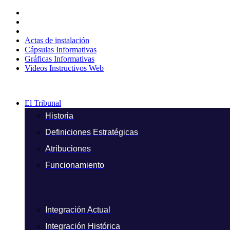
Ir
al
contenido
Actas de instalación
Cápsulas Informativas
Gráficas Informativas
Videos Instructivos Web
El Tribunal
Historia
Definiciones Estratégicas
Atribuciones
Funcionamiento
Integración Actual
Integración Histórica