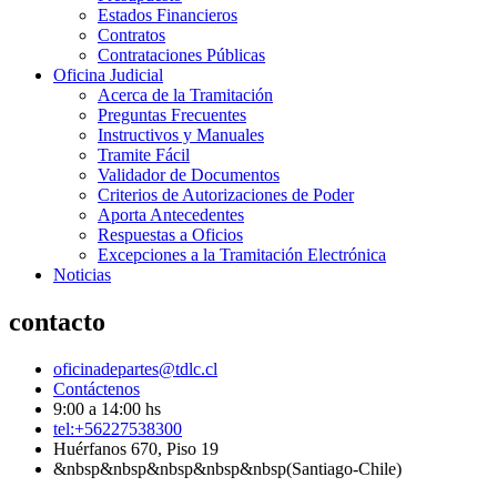
Estados Financieros
Contratos
Contrataciones Públicas
Oficina Judicial
Acerca de la Tramitación
Preguntas Frecuentes
Instructivos y Manuales
Tramite Fácil
Validador de Documentos
Criterios de Autorizaciones de Poder
Aporta Antecedentes
Respuestas a Oficios
Excepciones a la Tramitación Electrónica
Noticias
contacto
oficinadepartes@tdlc.cl
Contáctenos
9:00 a 14:00 hs
tel:+56227538300
Huérfanos 670, Piso 19
&nbsp&nbsp&nbsp&nbsp&nbsp(Santiago-Chile)