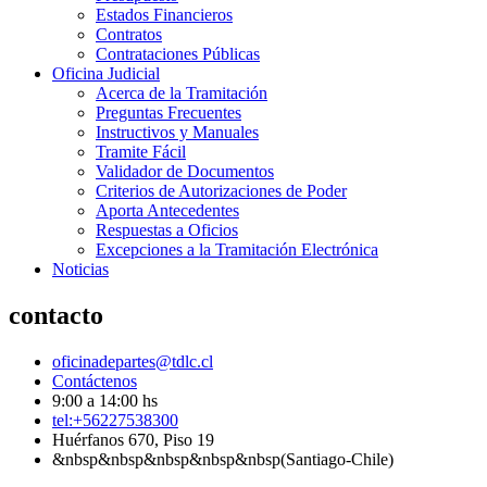
Estados Financieros
Contratos
Contrataciones Públicas
Oficina Judicial
Acerca de la Tramitación
Preguntas Frecuentes
Instructivos y Manuales
Tramite Fácil
Validador de Documentos
Criterios de Autorizaciones de Poder
Aporta Antecedentes
Respuestas a Oficios
Excepciones a la Tramitación Electrónica
Noticias
contacto
oficinadepartes@tdlc.cl
Contáctenos
9:00 a 14:00 hs
tel:+56227538300
Huérfanos 670, Piso 19
&nbsp&nbsp&nbsp&nbsp&nbsp(Santiago-Chile)