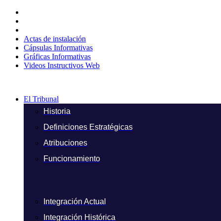
Ir
al
contenido
Actas de instalación
Cápsulas Informativas
Gráficas Informativas
Videos Instructivos Web
El Tribunal
Historia
Definiciones Estratégicas
Atribuciones
Funcionamiento
Integración Actual
Integración Histórica