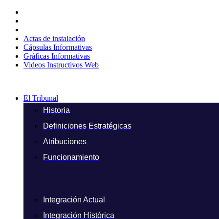
Ir
al
contenido
Actas de instalación
Cápsulas Informativas
Gráficas Informativas
Videos Instructivos Web
El Tribunal
Historia
Definiciones Estratégicas
Atribuciones
Funcionamiento
Integración Actual
Integración Histórica