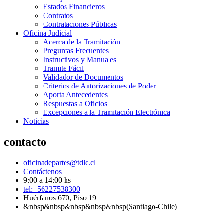
Estados Financieros
Contratos
Contrataciones Públicas
Oficina Judicial
Acerca de la Tramitación
Preguntas Frecuentes
Instructivos y Manuales
Tramite Fácil
Validador de Documentos
Criterios de Autorizaciones de Poder
Aporta Antecedentes
Respuestas a Oficios
Excepciones a la Tramitación Electrónica
Noticias
contacto
oficinadepartes@tdlc.cl
Contáctenos
9:00 a 14:00 hs
tel:+56227538300
Huérfanos 670, Piso 19
&nbsp&nbsp&nbsp&nbsp&nbsp(Santiago-Chile)