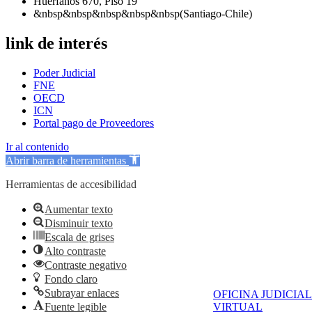
Huérfanos 670, Piso 19
&nbsp&nbsp&nbsp&nbsp&nbsp(Santiago-Chile)
link de interés
Poder Judicial
FNE
OECD
ICN
Portal pago de Proveedores
Ir al contenido
Abrir barra de herramientas
Herramientas de accesibilidad
Aumentar texto
Disminuir texto
Escala de grises
Alto contraste
Contraste negativo
Fondo claro
Subrayar enlaces
OFICINA JUDICIAL
Fuente legible
VIRTUAL