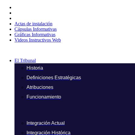
Ir
al
contenido
Actas de instalación
Cápsulas Informativas
Gráficas Informativas
Videos Instructivos Web
El Tribunal
Historia
Definiciones Estratégicas
Atribuciones
Funcionamiento
Integración Actual
Integración Histórica