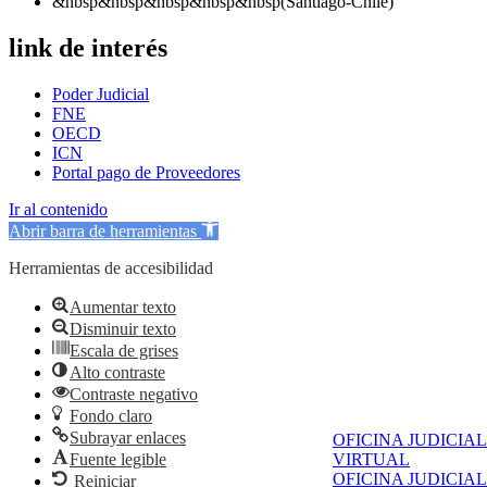
&nbsp&nbsp&nbsp&nbsp&nbsp(Santiago-Chile)
link de interés
Poder Judicial
FNE
OECD
ICN
Portal pago de Proveedores
Ir al contenido
Abrir barra de herramientas
Herramientas de accesibilidad
Aumentar texto
Disminuir texto
Escala de grises
Alto contraste
Contraste negativo
Fondo claro
Subrayar enlaces
OFICINA JUDICIAL
Fuente legible
VIRTUAL
OFICINA JUDICIAL
Reiniciar