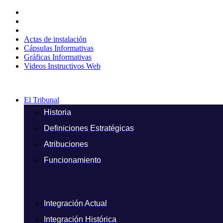
Ir
al
contenido
Actas de instalación
Cápsulas Informativas
Gráficas Informativas
Videos Instructivos Web
El Tribunal
Historia
Definiciones Estratégicas
Atribuciones
Funcionamiento
Integración Actual
Integración Histórica