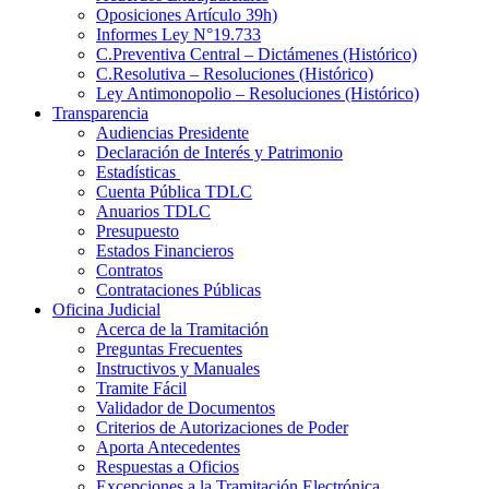
Oposiciones Artículo 39h)
Informes Ley N°19.733
C.Preventiva Central – Dictámenes (Histórico)
C.Resolutiva – Resoluciones (Histórico)
Ley Antimonopolio – Resoluciones (Histórico)
Transparencia
Audiencias Presidente
Declaración de Interés y Patrimonio
Estadísticas
Cuenta Pública TDLC
Anuarios TDLC
Presupuesto
Estados Financieros
Contratos
Contrataciones Públicas
Oficina Judicial
Acerca de la Tramitación
Preguntas Frecuentes
Instructivos y Manuales
Tramite Fácil
Validador de Documentos
Criterios de Autorizaciones de Poder
Aporta Antecedentes
Respuestas a Oficios
Excepciones a la Tramitación Electrónica