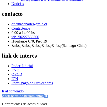
Noticias
contacto
oficinadepartes@tdlc.cl
Contáctenos
9:00 a 14:00 hs
tel:+56227538300
Huérfanos 670, Piso 19
&nbsp&nbsp&nbsp&nbsp&nbsp(Santiago-Chile)
link de interés
Poder Judicial
FNE
OECD
ICN
Portal pago de Proveedores
Ir al contenido
Abrir barra de herramientas
Herramientas de accesibilidad