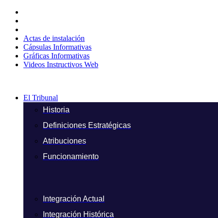
Ir
al
contenido
Actas de instalación
Cápsulas Informativas
Gráficas Informativas
Videos Instructivos Web
El Tribunal
Historia
Definiciones Estratégicas
Atribuciones
Funcionamiento
Integración Actual
Integración Histórica