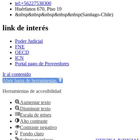
tel:+56227538300
Huérfanos 670, Piso 19
&nbsp&nbsp&nbsp&nbsp&nbsp(Santiago-Chile)
link de interés
Poder Judicial
FNE
OECD
ICN
Portal pago de Proveedores
Ir al contenido
Abrir barra de herramientas
Herramientas de accesibilidad
Aumentar texto
Disminuir texto
Escala de grises
Alto contraste
Contraste negativo
Fondo claro
Subrayar enlaces