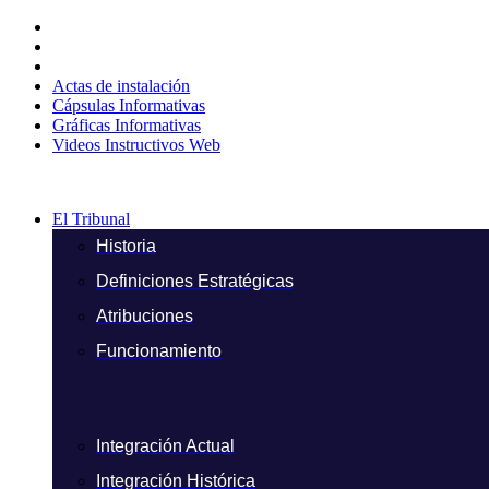
Ir
al
contenido
Actas de instalación
Cápsulas Informativas
Gráficas Informativas
Videos Instructivos Web
El Tribunal
Historia
Definiciones Estratégicas
Atribuciones
Funcionamiento
Integración Actual
Integración Histórica