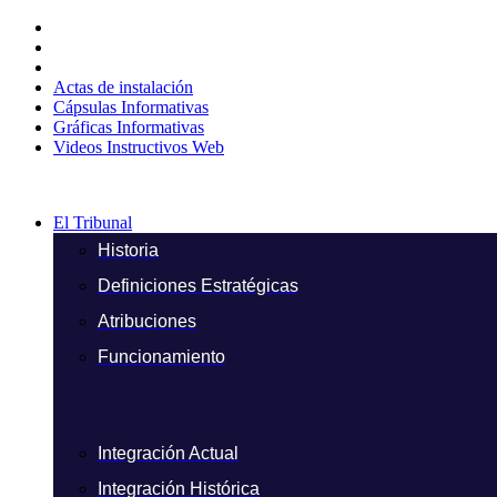
Ir
al
contenido
Actas de instalación
Cápsulas Informativas
Gráficas Informativas
Videos Instructivos Web
El Tribunal
Historia
Definiciones Estratégicas
Atribuciones
Funcionamiento
Integración Actual
Integración Histórica