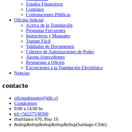
Estados Financieros
Contratos
Contrataciones Públicas
Oficina Judicial
Acerca de la Tramitación
Preguntas Frecuentes
Instructivos y Manuales
Tramite Fácil
Validador de Documentos
Criterios de Autorizaciones de Poder
Aporta Antecedentes
Respuestas a Oficios
Excepciones a la Tramitación Electrónica
Noticias
contacto
oficinadepartes@tdlc.cl
Contáctenos
9:00 a 14:00 hs
tel:+56227538300
Huérfanos 670, Piso 19
&nbsp&nbsp&nbsp&nbsp&nbsp(Santiago-Chile)