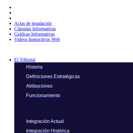
Ir
al
contenido
Actas de instalación
Cápsulas Informativas
Gráficas Informativas
Videos Instructivos Web
El Tribunal
Historia
Definiciones Estratégicas
Atribuciones
Funcionamiento
Integración Actual
Integración Histórica