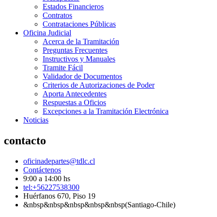
Estados Financieros
Contratos
Contrataciones Públicas
Oficina Judicial
Acerca de la Tramitación
Preguntas Frecuentes
Instructivos y Manuales
Tramite Fácil
Validador de Documentos
Criterios de Autorizaciones de Poder
Aporta Antecedentes
Respuestas a Oficios
Excepciones a la Tramitación Electrónica
Noticias
contacto
oficinadepartes@tdlc.cl
Contáctenos
9:00 a 14:00 hs
tel:+56227538300
Huérfanos 670, Piso 19
&nbsp&nbsp&nbsp&nbsp&nbsp(Santiago-Chile)