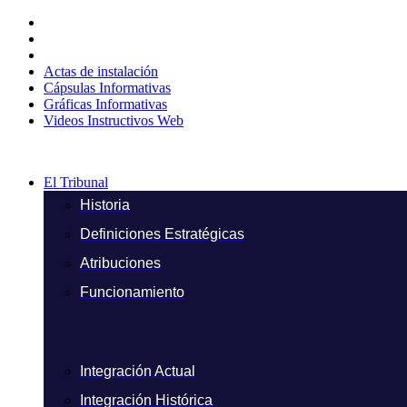
Ir
al
contenido
Actas de instalación
Cápsulas Informativas
Gráficas Informativas
Videos Instructivos Web
El Tribunal
Historia
Definiciones Estratégicas
Atribuciones
Funcionamiento
Integración Actual
Integración Histórica