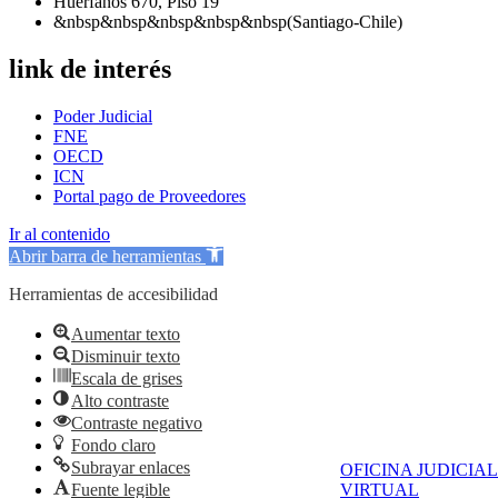
Huérfanos 670, Piso 19
&nbsp&nbsp&nbsp&nbsp&nbsp(Santiago-Chile)
link de interés
Poder Judicial
FNE
OECD
ICN
Portal pago de Proveedores
Ir al contenido
Abrir barra de herramientas
Herramientas de accesibilidad
Aumentar texto
Disminuir texto
Escala de grises
Alto contraste
Contraste negativo
Fondo claro
Subrayar enlaces
OFICINA JUDICIAL
Fuente legible
VIRTUAL