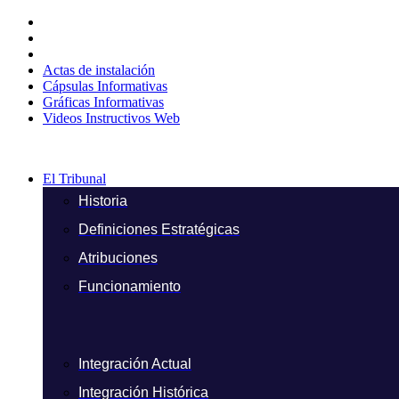
Ir
al
contenido
Actas de instalación
Cápsulas Informativas
Gráficas Informativas
Videos Instructivos Web
El Tribunal
Historia
Definiciones Estratégicas
Atribuciones
Funcionamiento
Integración Actual
Integración Histórica