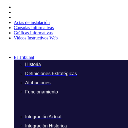
Ir
al
contenido
Actas de instalación
Cápsulas Informativas
Gráficas Informativas
Videos Instructivos Web
El Tribunal
Historia
Definiciones Estratégicas
Atribuciones
Funcionamiento
Integración Actual
Integración Histórica