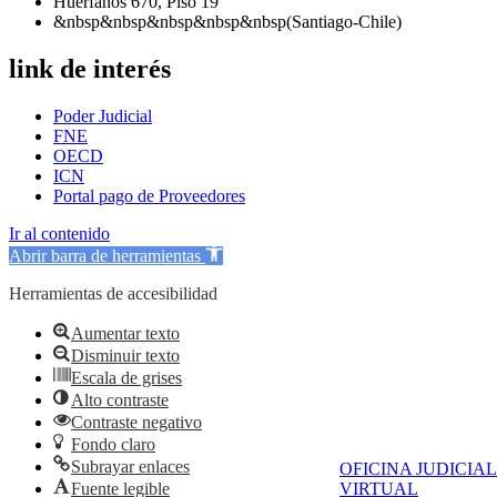
Huérfanos 670, Piso 19
&nbsp&nbsp&nbsp&nbsp&nbsp(Santiago-Chile)
link de interés
Poder Judicial
FNE
OECD
ICN
Portal pago de Proveedores
Ir al contenido
Abrir barra de herramientas
Herramientas de accesibilidad
Aumentar texto
Disminuir texto
Escala de grises
Alto contraste
Contraste negativo
Fondo claro
Subrayar enlaces
OFICINA JUDICIAL
Fuente legible
VIRTUAL