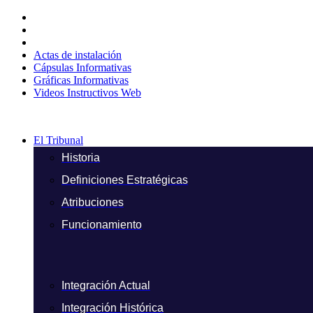
Ir
al
contenido
Actas de instalación
Cápsulas Informativas
Gráficas Informativas
Videos Instructivos Web
El Tribunal
Historia
Definiciones Estratégicas
Atribuciones
Funcionamiento
Integración Actual
Integración Histórica