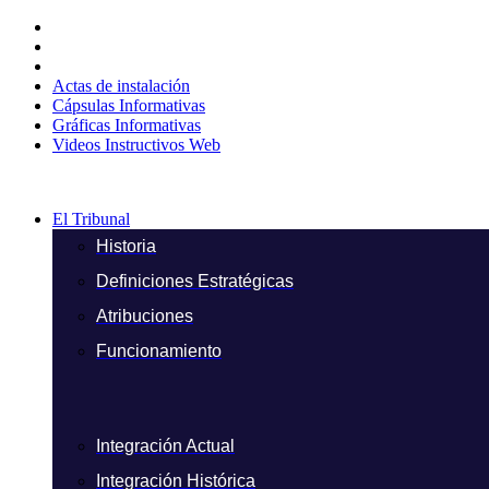
Ir
al
contenido
Actas de instalación
Cápsulas Informativas
Gráficas Informativas
Videos Instructivos Web
El Tribunal
Historia
Definiciones Estratégicas
Atribuciones
Funcionamiento
Integración Actual
Integración Histórica