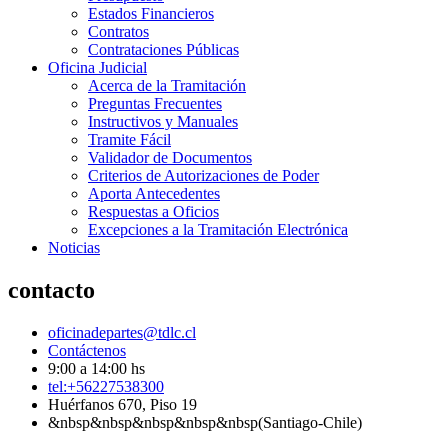
Estados Financieros
Contratos
Contrataciones Públicas
Oficina Judicial
Acerca de la Tramitación
Preguntas Frecuentes
Instructivos y Manuales
Tramite Fácil
Validador de Documentos
Criterios de Autorizaciones de Poder
Aporta Antecedentes
Respuestas a Oficios
Excepciones a la Tramitación Electrónica
Noticias
contacto
oficinadepartes@tdlc.cl
Contáctenos
9:00 a 14:00 hs
tel:+56227538300
Huérfanos 670, Piso 19
&nbsp&nbsp&nbsp&nbsp&nbsp(Santiago-Chile)