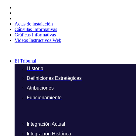
Ir
al
contenido
Actas de instalación
Cápsulas Informativas
Gráficas Informativas
Videos Instructivos Web
El Tribunal
Historia
Definiciones Estratégicas
Atribuciones
Funcionamiento
Integración Actual
Integración Histórica