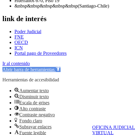
Huérfanos 670, Piso 19
&nbsp&nbsp&nbsp&nbsp&nbsp(Santiago-Chile)
link de interés
Poder Judicial
FNE
OECD
ICN
Portal pago de Proveedores
Ir al contenido
Abrir barra de herramientas
Herramientas de accesibilidad
Aumentar texto
Disminuir texto
Escala de grises
Alto contraste
Contraste negativo
Fondo claro
Subrayar enlaces
OFICINA JUDICIAL
Fuente legible
VIRTUAL